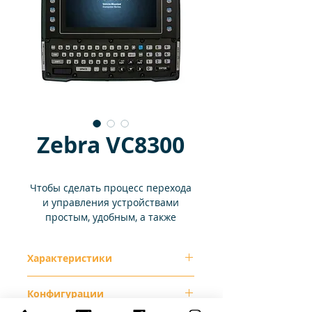
Zebra VC8300
Чтобы сделать процесс перехода
и управления устройствами
простым, удобным, а также
избежать ненужных затрат,
необходимо надежное устройство.
Характеристики
Для поддержки традиционных
приложений с эмуляцией
терминала требуется клавиатура,
Размеры
ШxВxГ 10,87 x9,37
Конфигурации
а для перспективных приложений
x3,54 дюйма ШxВxГ