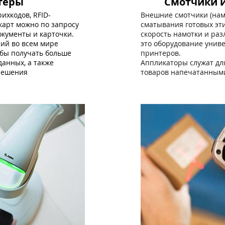
теры
Смотчики 
хкодов, RFID-
Внешние смотчики (намо
карт можно по запросу
сматывания готовых эти
документы и карточки.
скорость намотки и ра
ий во всем мире
это оборудование унив
обы получать больше
принтеров.
данных, а также
Аппликаторы служат дл
решения
товаров напечатанным