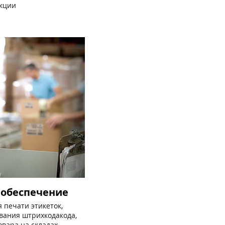
кции
обеспечение
печати этикеток,
ования штрихкодакода,
овара на складах