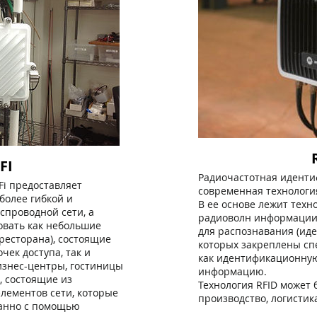
FI
Радиочастотная иденти
Fi предоставляет
современная технологи
более гибкой и
В ее основе лежит тех
спроводной сети, а
радиоволн информации
овать как небольшие
для распознавания (иде
ресторана), состоящие
которых закреплены сп
чек доступа, так и
как идентификационную
изнес-центры, гостиницы
информацию.
, состоящие из
Технология RFID может 
лементов сети, которые
производство, логистика
анно с помощью