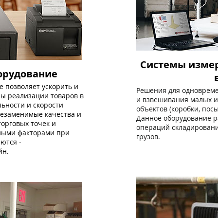
Системы измер
орудование
е позволяет ускорить и
Решения для одновреме
ы реализации товаров в
и взвешивания малых и
ьности и скорости
объектов (коробки, посы
незаменимые качества и
Данное оборудование р
орговых точек и
операций складировани
ными факторами при
грузов.
ются -
йн.