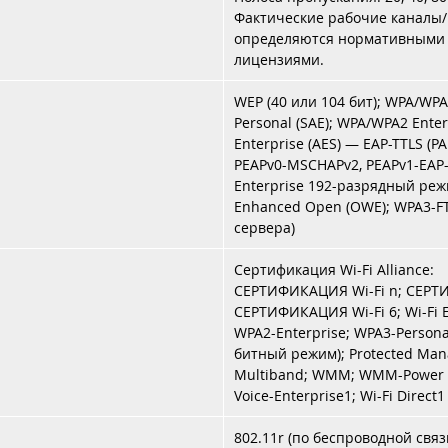
Фактические рабочие каналы/
определяются нормативными
лицензиями.
WEP (40 или 104 бит); WPA/WPA2
Personal (SAE); WPA/WPA2 Enter
Enterprise (AES) — EAP-TTLS (P
PEAPv0-MSCHAPv2, PEAPv1-EAP-
Enterprise 192-разрядный реж
Enhanced Open (OWE); WPA3-FT
сервера)
Сертификация Wi-Fi Alliance:
СЕРТИФИКАЦИЯ Wi-Fi n; СЕРТИ
СЕРТИФИКАЦИЯ Wi-Fi 6; Wi-Fi 
WPA2-Enterprise; WPA3-Persona
битный режим); Protected Mana
Multiband; WMM; WMM-Power S
Voice-Enterprise1; Wi-Fi Direct1
802.11r (по беспроводной связ