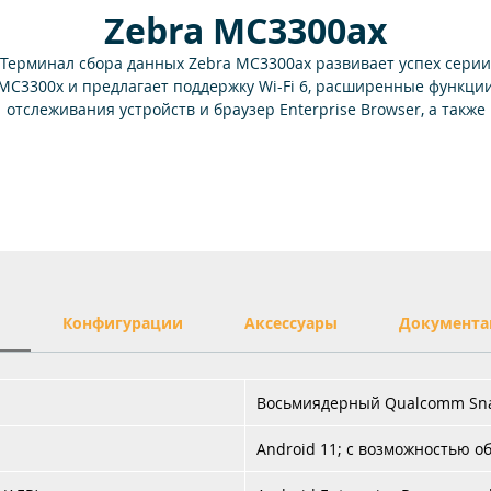
Zebra MC3300ax
Терминал сбора данных Zebra MC3300ax развивает успех серии
MC3300x и предлагает поддержку Wi-Fi 6, расширенные функци
отслеживания устройств и браузер Enterprise Browser, а также
ниверсальную эргономику, благодаря которой вы сможете вывес
роизводительность на совершенно новый уровень при работе 
складе или на производстве.
и
Конфигурации
Аксессуары
Документа
Восьмиядерный Qualcomm Snap
Android 11; с возможностью о