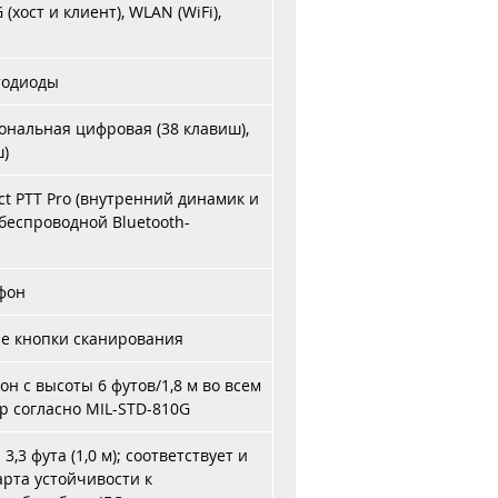
хост и клиент), WLAN (WiFi),
тодиоды
ональная цифровая (38 клавиш),
ш)
ct PTT Pro (внутренний динамик и
беспроводной Bluetooth-
фон
е кнопки сканирования
н с высоты 6 футов/1,8 м во всем
р согласно MIL-STD-810G
,3 фута (1,0 м); соответствует и
рта устойчивости к