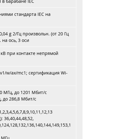
в барабане IEC
аниями стандарта IEC на
; 0,04 g 2/Гц произвольн. (от 20 Гц
 на ось, 3 оси
8 кВ при контакте непрямой
/k/v1/w/ax/mc1; сертификация Wi-
80 МГц, до 1201 Мбит/с
ц, до 286,8 Мбит/с
,3,4,5,6,7,8,9,10,11,12,13
 36,40,44,48,52,
0,124,128,132,136,140,144,149,153,1
0 МГц