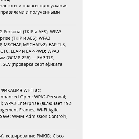
частоты и полосы пропускания
 правилами и полученными
 Personal (TKIP и AES); WPA3
prise (TKIP и AES); WPA3
AP, MSCHAP, MSCHAPv2), EAP-TLS,
GTC, LEAP и EAP-PWD; WPA3
им (GCMP-256) — EAP-TLS;
, SCV (проверка сертификата
ФИКАЦИЯ Wi-Fi ac;
Enhanced Open; WPA2-Personal;
l; WPA3-Enterprise (включает 192-
gement Frames; Wi-Fi Agile
ave; WMM-Admission Control1;
и); кеширование PMKID; Cisco