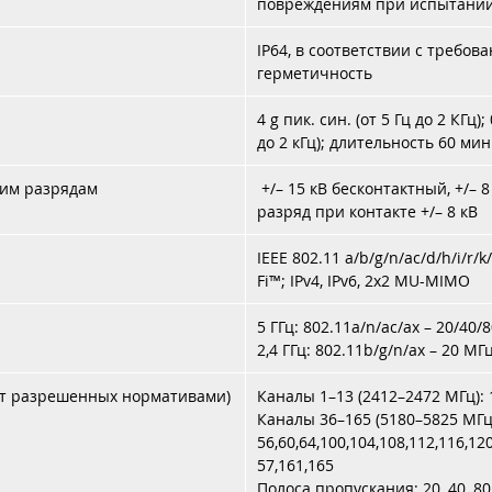
повреждениям при испытании 
IP64, в соответствии с требов
герметичность
4 g пик. син. (от 5 Гц до 2 КГц)
до 2 кГц); длительность 60 мин.
ким разрядам
+/– 15 кВ бесконтактный, +/– 
разряд при контакте +/– 8 кВ
IEEE 802.11 a/b/g/n/ac/d/h/i/r
Fi™; IPv4, IPv6, 2x2 MU-MIMO
5 ГГц: 802.11a/n/ac/ax – 20/40/
2,4 ГГц: 802.11b/g/n/ax – 20 МГ
от разрешенных нормативами)
Каналы 1–13 (2412–2472 МГц): 1,2
Каналы 36–165 (5180–5825 МГц):
56,60,64,100,104,108,112,116,12
57,161,165
Полоса пропускания: 20, 40, 8