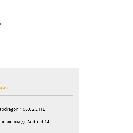
и
ти
на
ция
dragon™ 660, 2,2 ГГц
бновления до Android 14