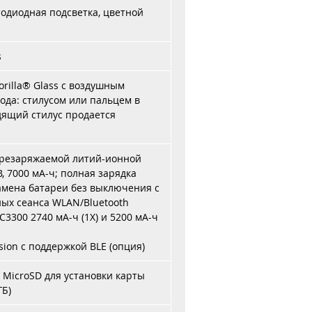
тодиодная подсветка, цветной
s
rilla® Glass с воздушным
ода: стилусом или пальцем в
дящий стилус продается
ерезаряжаемой литий-ионной
В, 7000 мА-ч; полная зарядка
 замена батареи без выключения с
ых сеанса WLAN/Bluetooth
3300 2740 мА-ч (1X) и 5200 мА-ч
sion с поддержкой BLE (опция)
 MicroSD для установки карты
ГБ)