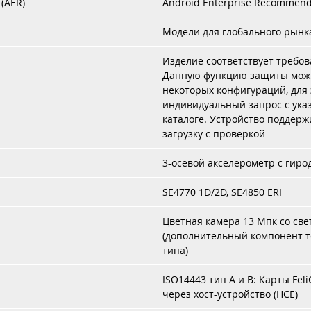
(AER)
Android Enterprise Recommend
Модели для глобального рынка
Изделие соответствует требов
Данную функцию защиты можн
некоторых конфигураций, для 
индивидуальный запрос с ука
каталоге. Устройство поддерж
загрузку с проверкой
3-осевой акселерометр с гир
SE4770 1D/2D, SE4850 ERI
Цветная камера 13 Мпк со св
(дополнительный компонент т
типа)
ISO14443 тип A и B: Карты Feli
через хост-устройство (HCE)