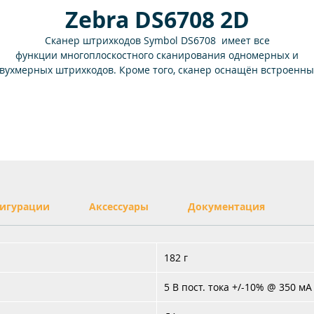
Zebra DS6708 2D
Сканер штрихкодов Symbol DS6708 имеет все
функции многоплоскостного сканирования одномерных и
вухмерных штрихкодов. Кроме того, сканер оснащён встроенн
агентом анализа, позволяющим пользователям считывать
штрихкоды PDF417 и использовать эту информацию в разных
приложениях.
Анализ кода сканером и контроль результата пользователем
минимизируют начальные затраты на внедрение устройства в
любых средах.
Модель снята с производства: 31.07.2017
Замена:
Zebra DS8108
игурации
Аксессуары
Документация
182 г
5 В пост. тока +/-10% @ 350 мА