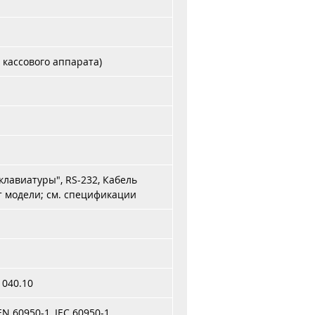
кассового аппарата)
клавиатуры", RS-232, Кабель
т модели; см. спецификации
1040.10
EN 60950-1, IEC 60950-1