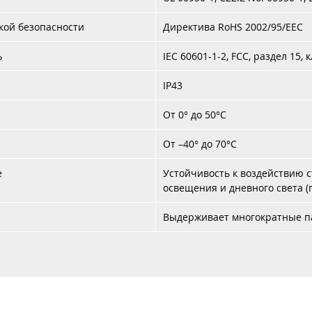
кой безопасности
Директива RoHS 2002/95/EEC
ь
IEC 60601-1-2, FCC, раздел 15, к
IP43
От 0° до 50°C
От –40° до 70°C
е
Устойчивость к воздействию с
освещения и дневного света (
Выдерживает многократные па
Каталог
Услуги
Аренда
Контакты
Доставка 