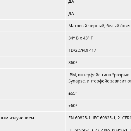
ДА
ДА
Матовый черный, белый (цвет 
34° В x 43° Г
1D/2D/PDF417
360°
IBM, интерфейс типа "разрыв 
Synapse, интерфейс зависит о
±65°
±60°
рным излучением
EN 60825-1, IEC 60825-1, 21CFR
UL 60950-1, C22.2 No. 60950-1, 