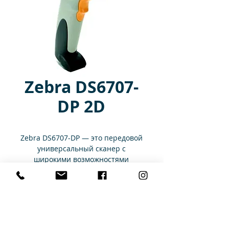
Zebra DS6707-
DP 2D
Zebra DS6707-DP — это передовой
универсальный сканер с
широкими возможностями
считывания данных. Сканер
DS6707-DP позволяет захватывать
Характеристики
изображения и считывать
практически все типы
одномерных и двумерных
Размеры
16.6 см (В) x 12.9
штрихкодов и кодов прямой
см (Д) x 7.1 см