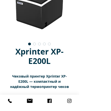
Xprinter XP-
E200L
Чековый принтер Xprinter XP-
E200L — компактный и
надёжный термопринтер чеков
USB формата 80 мм для
магазинов, кафе и POS-систем.
Характеристики
Модель обеспечивает быструю и
стабильную печать со скоростью