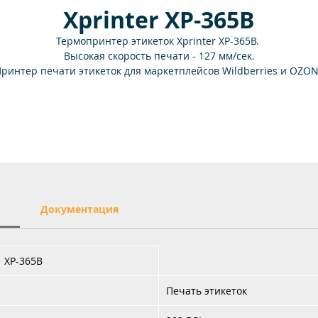
Xprinter XP-365B
Термопринтер этикеток Xprinter XP-365B.
Высокая скорость печати - 127 мм/сек.
ринтер печати этикеток для маркетплейсов Wildberries и OZO
Бюджетный метод печати для FBS и FBO.
и
Документация
XP-365B
Печать этикеток