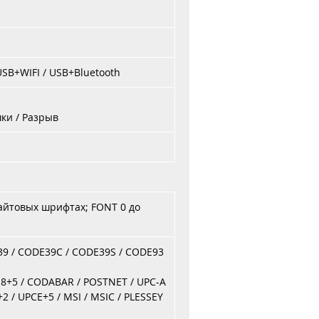
USB+WIFI
/
USB+Bluetooth
шки
/
Разрыв
байтовых шрифтах;
FONT
0 до
39
/
CODE39C
/
CODE39S
/
CODE93
8+5
/
CODABAR
/
POSTNET
/
UPC-A
+2
/
UPCE+5
/
MSI
/
MSIC
/
PLESSEY