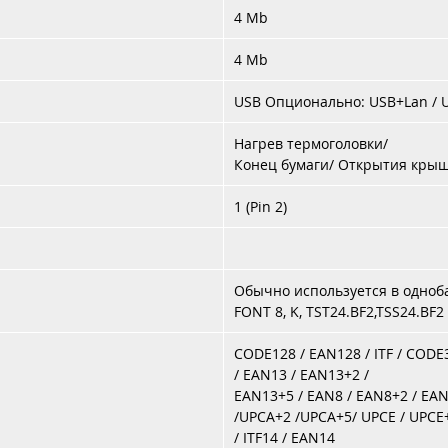
4 Mb
4 Mb
USB
Опционально
:
USB+Lan
/
Нагрев термоголовки/
Конец бумаги
/
Открытия кры
1
(Pin
2
)
Обычно используется в одно
FONT
8,
K
,
TST
24.
BF
2,
TSS
24.
BF
2
CODE128
/
EAN128
/
ITF
/
CODE
/
EAN13
/
EAN13+2
/
EAN13+5
/
EAN8
/
EAN8+2
/
EAN
/UPCA+2
/UPCA+5/
UPCE
/
UPCE
/
ITF14
/
EAN14