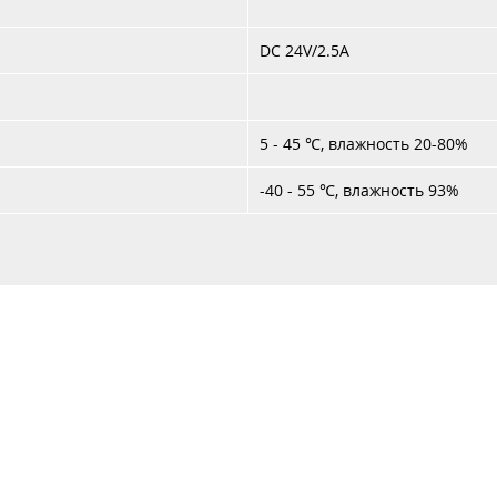
DC
24V/2.5A
5
-
45
℃
, в
лажность
20-
80%
-40
- 55
℃
, влажность
93%
Каталог
Услуги
Аренда
Контакты
Доставка 
+37
+37