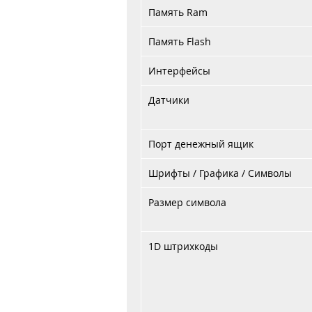
Память
Ram
Память
Flash
Интерфейсы
Датчики
Порт денежный ящик
Шрифты / Графика / Символ
ы
Размер символа
1D
штрихкоды