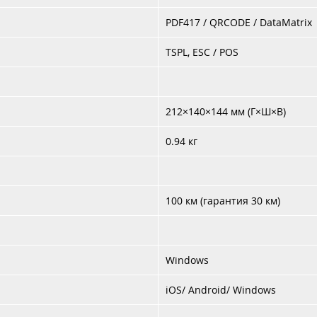
PDF417 / QRCODE / DataMatrix
TSPL, ESC
/
POS
212×140
×
144
мм
(
Г
×
Ш
×
В
)
0.94
кг
100
км
(гарантия 30 км)
Windows
iOS/
Android/
Windows