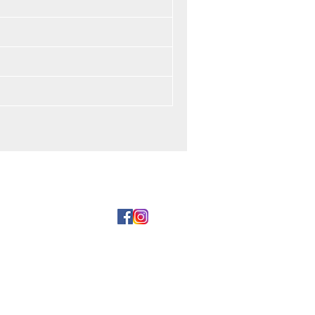
и оплата
5 29 177-99-00
5 17 354-44-15
2, пом. 12а