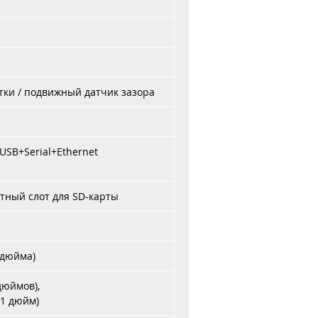
я
но
ки / подвижный датчик зазора
т
са.
 USB+Serial+Ethernet
са
его
тный слот для SD-карты
6 дюйма)
дюймов),
(1 дюйм)