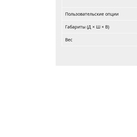
Пользовательские опции
Габариты (Д × Ш × В)
Вес
Главная
Договор публичной оферты
Обработка персональных данных
Обработка файлов cookie
ООО "Авер