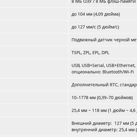
8 МБ ОЗУ / 8 МБ флэш-памяти
Надежная конструкция:
Термопринтер XP-T451B отличаетс
прочностью и долговечностью, что делает его идеальным
до 104 мм (4,09 дюйма)
решением для интенсивного использования в бизнесе.
Экономия ресурсов:
Низкое энергопотребление устройства
до 127 мм/с (5 дюйм/с)
позволяет сократить затраты на электроэнергию, что особен
важно для малых и средних предприятий.
Подвижный датчик черной мет
Оптимизация бизнес-процессов:
С помощью XP-T451B вы
сможете значительно ускорить процесс печати, что позволи
TSPL, ZPL, EPL, DPL
вам сосредоточиться на других важных аспектах вашего бизне
USB, USB+Serial, USB+Ethernet,
е упустите возможность улучшить эффективность вашего бизне
опционально: Bluetooth/Wi-Fi
термопринтером XP-T451B! Закажите его сегодня и убедитесь в 
преимуществах на практике. Выберите надежность, качество и
Дополнительный RTC, стандар
скорость — выберите XP-T451B!
10–1778 мм (0,39–70 дюймов)
25,4 мм ~ 118 мм (1 дюйм ~ 4,
и
Внешний диаметр: 127 мм (5 
внутренний диаметр: 25,4 мм 