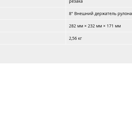
резака
8" Внешний держатель рулона
282 мм × 232 мм × 171 мм
2,56 кг
Каталог
Услуги
Аренда
Контакты
Доставка 
+37
+37
с Систем"
УНП 192987978,
Юридический адрес: 220073, г. Минск, ул. Скрыганова, 6/
Время работы: Понедельник - Пятница 9:00 - 18:00