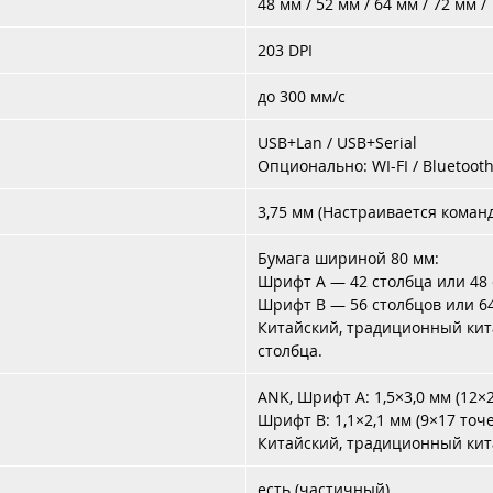
48 мм / 52 мм / 64 мм / 72 мм /
203 DPI
до 300 мм/с
USB+Lan / USB+Serial
Опционально: WI-FI / Bluetoot
3,75 мм (Настраивается коман
Бумага шириной 80 мм:
Шрифт A — 42 столбца или 48
Шрифт B — 56 столбцов или 6
Китайский, традиционный кита
столбца.
ANK, Шрифт A: 1,5×3,0 мм (12×
Шрифт B: 1,1×2,1 мм (9×17 точе
Китайский, традиционный кита
есть (частичный)