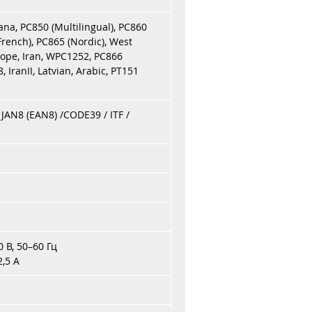
na, PC850 (Multilingual), PC860
rench), PC865 (Nordic), West
rope, Iran, WPC1252, PC866
8, IranII, Latvian, Arabic, PT151
 JAN8 (EAN8) /CODE39 / ITF /
 В, 50–60 Гц
,5 А