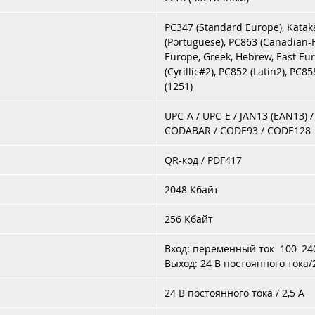
PC347 (Standard Europe), Kataka
(Portuguese), PC863 (Canadian-F
Europe, Greek, Hebrew, East Eu
(Cyrillic#2), PC852 (Latin2), PC85
(1251)
UPC-A / UPC-E / JAN13 (EAN13) /
CODABAR / CODE93 / CODE128
QR-код / ​​PDF417
2048 Кбайт
256 Кбайт
Вход: переменный ток 100–240
Выход: 24 В постоянного тока/2
24 В постоянного тока / 2,5 А