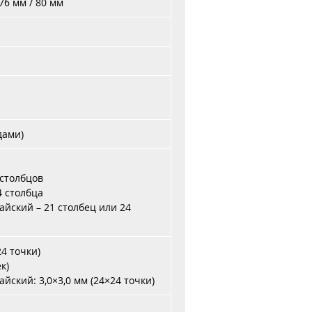
 76 мм / 80 мм
h
дами)
 столбцов
4 столбца
йский – 21 столбец или 24
24 точки)
к)
йский: 3,0×3,0 мм (24×24 точки)