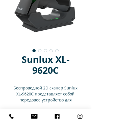
Sunlux XL-
9620C
Беспроводной 2D сканер Sunlux
XL-9620C представляет собой
передовое устройство для
быстрого и удобного считывания
штрихкодов без необходимости
Характеристики
подключения к компьютеру или
другому устройству по проводу.