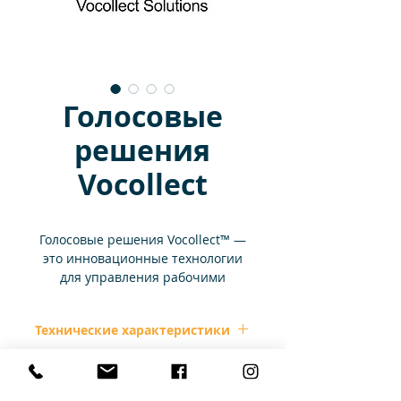
Голосовые
решения
Vocollect
Голосовые решения Vocollect™ —
это инновационные технологии
для управления рабочими
процессами складов и
распределительных центров (РЦ).
Технические характеристики
Vocollect предлагает лучшие в
своем классе рабочие процессы с
Управление цепочкой
поддержкой голосового
Конфигурации
поставок — это сохранение
управления и оптимизирует
баланса