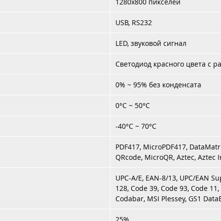
1280x800 пикселей
USB, RS232
LED, звуковой сигнал
Светодиод красного цвета с 
0% ~ 95% без конденсата
0°C ~ 50°C
-40°C ~ 70°C
PDF417, MicroPDF417, DataMatri
QRcode, MicroQR, Aztec, Aztec I
UPC-A/E, EAN-8/13, UPC/EAN Su
128, Code 39, Code 93, Code 11, I
Codabar, MSI Plessey, GS1 DataBa
25%