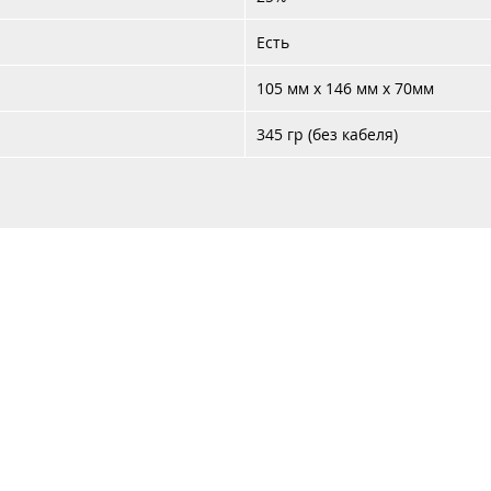
Есть
105 мм х 146 мм х 70мм
345 гр (без кабеля)
Каталог
Услуги
Аренда
Контакты
Доставка 
+37
+37
с Систем"
УНП 192987978,
Юридический адрес: 220073, г. Минск, ул. Скрыганова, 6/
Время работы: Понедельник - Пятница 9:00 - 18:00
© 2017 - 2024