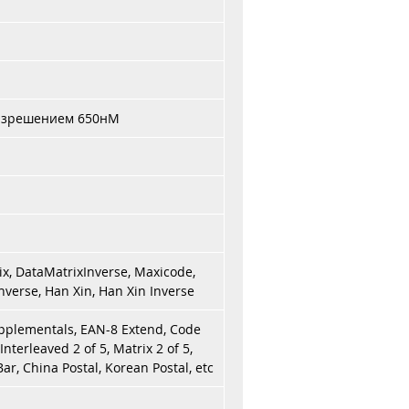
разрешением 650нМ
x, DataMatrixInverse, Maxicode,
nverse, Han Xin, Han Xin Inverse
pplementals, EAN-8 Extend, Code
nterleaved 2 of 5, Matrix 2 of 5,
r, China Postal, Korean Postal, etc