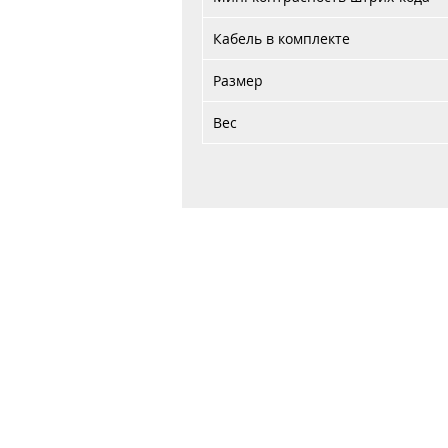
Кабель в комплекте
Размер
Вес
Главная
Договор публичной оферты
Обработка персональных данных
Обработка файлов cookie
ООО "Авер