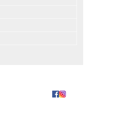
и оплата
5 29 177-99-00
5 17 354-44-15
2, пом. 12а