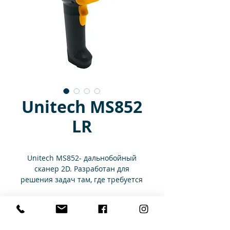
Unitech MS852
LR
Unitech MS852- дальнобойный
сканер 2D. Разработан для
решения задач там, где требуется
сканирование с расширенным
диапазоном считывания,
Технические характеристики
например для продукции,
размещённой высоко на полках,