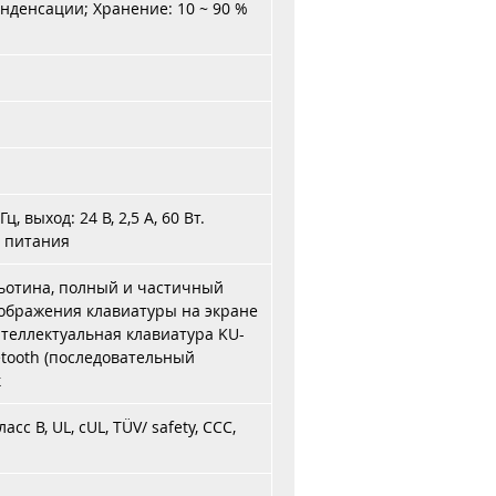
онденсации; Хранение: 10 ~ 90 %
Гц, выход: 24 В, 2,5 A, 60 Вт.
 питания
льотина, полный и частичный
отображения клавиатуры на экране
теллектуальная клавиатура KU-
etooth (последовательный
к
ласс B, UL, cUL, TÜV/ safety, CCC,