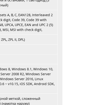
и и остановки; 1 светодиод (3
сный)
ts A, B, C, EAN128, Interleaved 2
ck digit, Code 39, Code 39 with
N8, UPCA, UPCE, EAN and UPC 2 (5)
, MSI, MSI with check digit,
PL, ZPL II, DPL)
dows 8, Windows 8.1, Windows 10,
Server 2008 R2, Windows Server
Windows Server 2016, Linux
.6 ~ v10.15, iOS SDK, Android SDK,
рной меткой, сложенный
(намотка наружу)