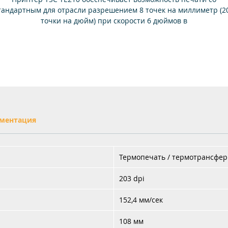
тандартным для отрасли разрешением 8 точек на миллиметр (2
точки на дюйм) при скорости 6 дюймов в
екунду. Модель TE210 оснащается SDRAM объемом 64 МБ и флэ
памятью объемом 128 МБ.
ментация
Термопечать / термотрансфе
203 dpi
152,4 мм/сек
108 мм