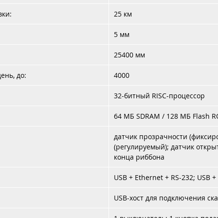
вки:
25 км
5 мм
25400 мм
ень, до:
4000
32-битный RISC-процессор
64 МБ SDRAM / 128 МБ Flash 
датчик прозрачности (фиксир
(регулируемый); датчик откр
конца риббона
USB + Ethernet + RS-232; USB +
USB-хост для подключения ск