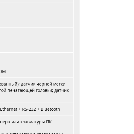
ROM
ованный); датчик черной метки
ытой печатающей головки; датчик
 Ethernet + RS-232 + Bluetooth
анера или клавиатуры ПК