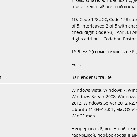
1 выключатель; 1 кнопка подач
цвета: зеленый, желтый и кра
1D: Code 128UCC, Code 128 subse
of 5, Interleaved 2 of 5 with che
check digit, Code 93, EAN13, EA
digits add-on, 1Codabar, Postnet
TSPL-EZD (совместимость с EPL, Z
Есть
и:
BarTender UltraLite
Windows Vista, Windows 7, Win
Windows Server 2008, Windows 
2012, Windows Server 2012 R2, 
Ubuntu 11.04~18.04 , MacOS v10
WinCE mob
Непрерывный, высечной, с че
гармошкой, перфорированный 