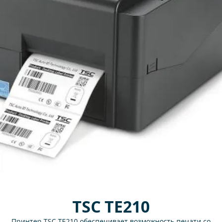
TSC TE210
Принтер TSC TE210 обеспечивает возможность печати со