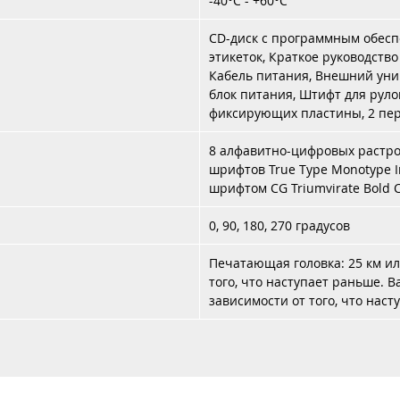
-40°C - +60°C
CD-диск с программным обес
этикеток, Краткое руководство
Кабель питания, Внешний ун
блок питания, Штифт для руло
фиксирующих пластины, 2 пе
8 алфавитно-цифровых растро
шрифтов True Type Monotype 
шрифтом CG Triumvirate Bold
0, 90, 180, 270 градусов
Печатающая головка: 25 км ил
того, что наступает раньше. Ва
зависимости от того, что нас
Каталог
Услуги
Аренда
Контакты
Доставка 