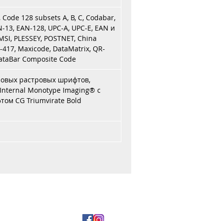
Code 128 subsets A, B, C, Codabar,
-13, EAN-128, UPC-A, UPC-E, EAN и
MSI, PLESSEY, POSTNET, China
-417, Maxicode, DataMatrix, QR-
DataBar Composite Code
ровых растровых шрифтов,
Internal Monotype Imaging® с
м CG Triumvirate Bold
и оплата
5 29 177-99-00