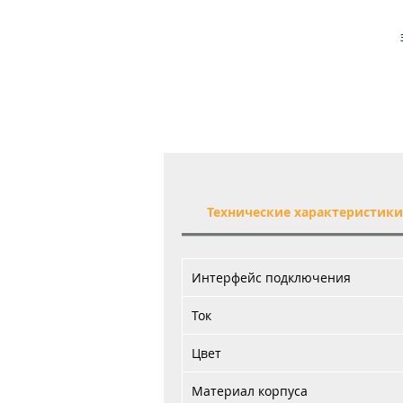
у
Технические характеристик
ин
Интерфейс подключения
Ток
П
Цвет
Материал корпуса