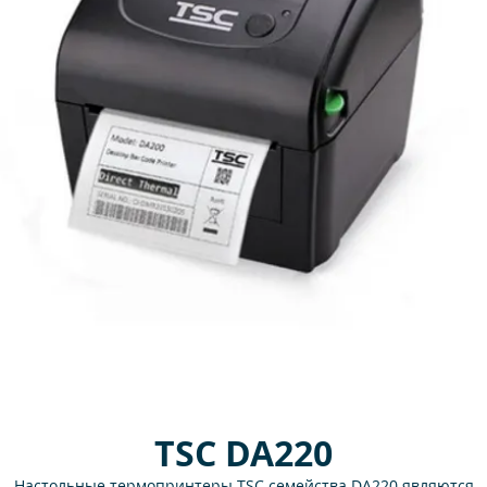
TSC DA220
Настольные термопринтеры TSC семейства DA220 являются