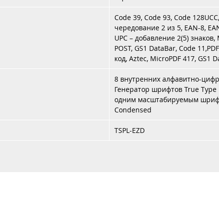
Code 39, Code 93, Code 128UCC, 
чередование 2 из 5, EAN-8, EAN
UPC – добавление 2(5) знаков, 
POST, GS1 DataBar, Code 11,PDF
код, Aztec, MicroPDF 417, GS1 
8 внутренних алфавитно-циф
Генератор шрифтов True Type 
одним масштабируемым шрифто
Condensed
TSPL-EZD
Каталог
Услуги
Аренда
Контакты
Доставка 
+37