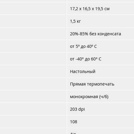
исполнение. Принтеры также оборудованы датчиком открытой
17,2 x 16,5 x 19,5 см
печатающей головки.
1,5 кг
20%-85% без конденсата
от 5º до 40º C
от -40° до 60° С
Настольный
Прямая термопечать
монохромная (ч/б)
203 dpi
108