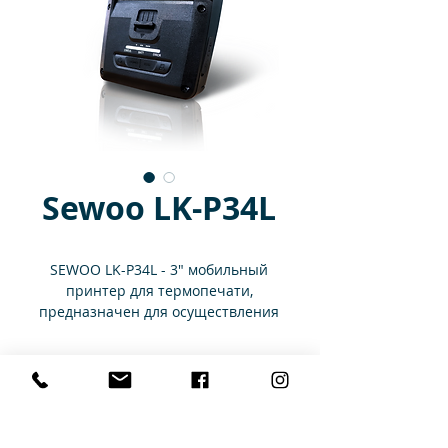
Sewoo LK-P34L
SEWOO LK-P34L - 3" мобильный
принтер для термопечати,
предназначен для осуществления
печати на чековой ленте и
этикетках, в условиях постоянного
Технические характеристики
перемещения.
Мобильный принтер SEWOO
имеет легкий, но прочный корпус
Метод печати
Прямая
Документация
и отличается долговечностью
термопечать