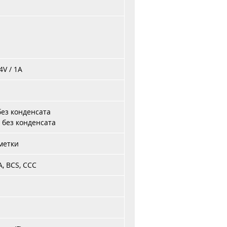
4V / 1A
 без конденсата
% без конденсата
метки
CA, BCS, ССС