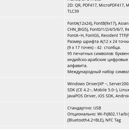
2D: QR, PDF417, MicroPDF417, M
TLC39
FontA(12x24), FontB(9x17), Asia
CHN_BIG5), Font0/1/2/4/5/6/7, R
FontA~H, FontGS, Resident TTF(F
Размер шрифта A(12 x 24 точки
(9 x 17 точек) - 42 столбца.
95 печатных символов: букв
индийско-арабские цифровые 
алфавита.
Международный набор символ
Windows Driver(XP ~, Server200
SDK (CE 4.2~, Mobile 5.0~), Linu
JavaPOS Driver, iOS SDK, Androi
Стандартно: USB
Опционально: Wi-Fi(802.11a/b/g
(Bluetooth4.2+BLE), NFC Tag