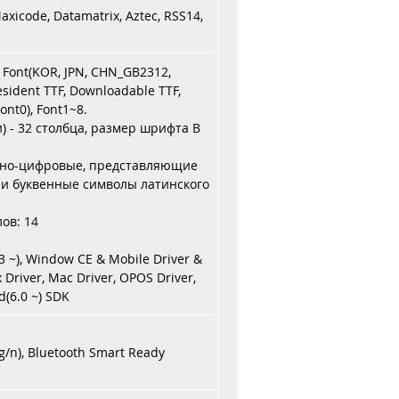
axicode, Datamatrix, Aztec, RSS14,
n Font(KOR, JPN, CHN_GB2312,
esident TTF, Downloadable TTF,
ont0), Font1~8.
) - 32 столбца, размер шрифта B
енно-цифровые, представляющие
и буквенные символы латинского
ов: 14
3 ~), Window CE & Mobile Driver &
x Driver, Mac Driver, OPOS Driver,
d(6.0 ~) SDK
/n), Bluetooth Smart Ready