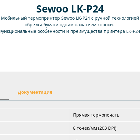
Sewoo LK-P24
Мобильный термопринтер Sewoo LK-P24 с ручной технологией
обрезки бумаги одним нажатием кнопки.
Функциональные особенности и преимущества принтера LK-P24
Мобильная печать чеков/квитанций;
Ширина бумаги 58 мм;
Скорость печати 100 мм/сек;
Прочный корпус с уровнем защиты IP43;
Простое Bluetooth-соединение с помощью функции NFC;
Длительное время автономной работы 1510 мАч;
Вес всего 262 грамма (с батареей).
и
Документация
Прямая термопечать
8 точек/мм (203 DPI)