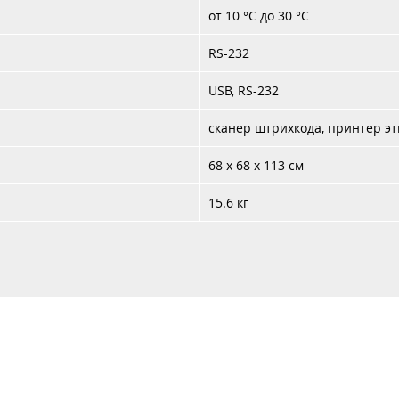
от 10 °C до 30 °C
RS-232
USB, RS-232
сканер штрихкода, принтер эт
68 x 68 x 113 см
15.6 кг
Каталог
Услуги
Аренда
Контакты
Доставка 
+37