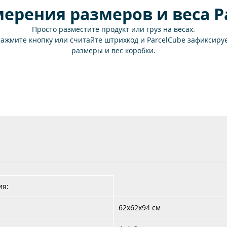
ерения размеров и веса Pa
Просто разместите продукт или груз на весах.
ажмите кнопку или считайте штрихкод и ParcelCube зафиксиру
размеры и вес коробки.
Данные фиксируются менее чем за одну секунду - точно и
эффективно!
ия:
62x62x94 см