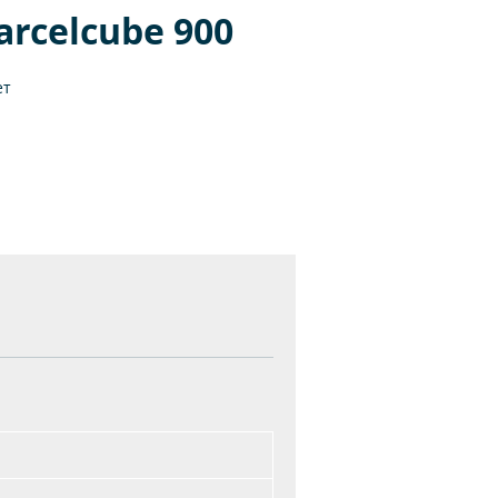
rcelcube 900
ет