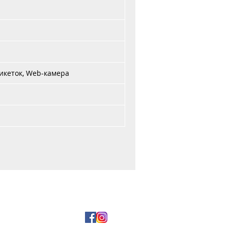
икеток, Web-камера
и оплата
5 29 177-99-00