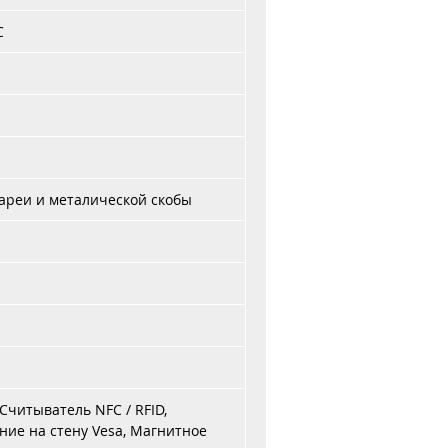
C
атареи и металической скобы
Считыватель NFC / RFID,
ние на стену Vesa, Магнитное