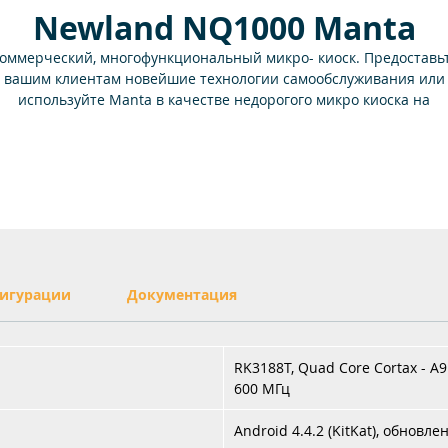
Newland NQ1000 Manta
оммерческий, многофункциональный микро- киоск. Предоставь
вашим клиентам новейшие технологии самообслуживания или
используйте Manta в качестве недорогого микро киоска на
ежедневной основе. Полностью функционирующий микро-киоск
NQ1000 Manta работает на мощном Quad Core Cortax-A9
процессоре, до 1.6 ГГЦ.
Простота в установке. Идеально подходит для монтажа на полка
или для использования на прилавках в торговых центрах,
супермаркетах, небольших продуктовых магазинах, аптеках,
косметических магазинах, табачных киосках.
Быстрое считывание штрих-кодов. Оснащен 2Д модулем
сканирования от Newland - EM2037
игурации
Документация
RK3188T, Quad Core Cortax - A9 
600 МГц
Android 4.4.2 (KitKat), обновле