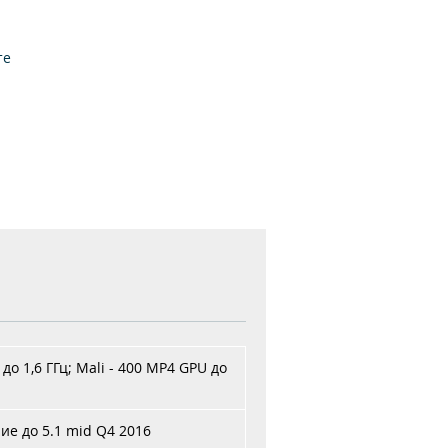
те
.
х
до 1,6 ГГц; Mali - 400 MP4 GPU до
ние до 5.1 mid Q4 2016