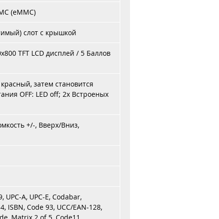
ММС (eMMC)
стимый) слот с крышкой
x800 TFT LCD дисплей / 5 Баллов
 красный, затем становится
ания OFF: LED off; 2x Встроеных
кость +/-, Вверх/Вниз,
, UPC-A, UPC-E, Codabar,
14, ISBN, Code 93, UCC/EAN-128,
e, Matrix 2 of 5, Code11,