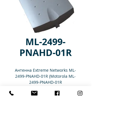
ML-2499-
PNAHD-01R
Антенна Extreme Networks ML-
2499-PNAHD-01R (Motorola ML-
2499-PNAHD-01R
Характеристики
S24,PNL,6.3DBI,CBL 48",BNCRP-F
Главная
Каталог
Аренда
Услуги