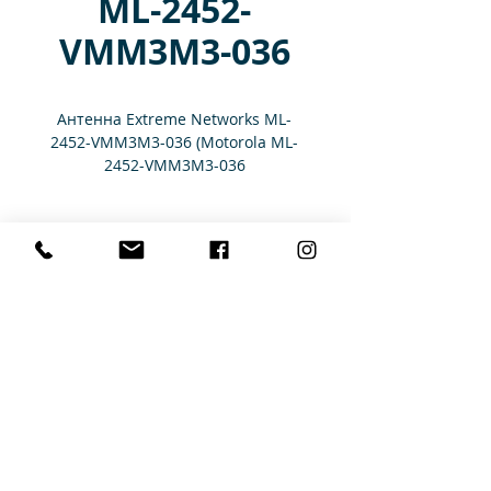
ML-2452-
VMM3M3-036
Антенна Extreme Networks ML-
2452-VMM3M3-036 (Motorola ML-
2452-VMM3M3-036
Характеристики
3 DUAL BAND ELEMENTS VMM
ANTENNA
Главная
Каталог
Аренда
Услуги
Контакты
Доставка и оплата
+375 29 177 99 0
0
+375 17 354 44 15
ООО "Аверс Систем"
УНП
192987978
,
Юридический адрес:
220073, г. Минск, ул. Скрыганова, 6/2, пом. 12а
Время работы: Понедельник - Пятница 9:00 - 18:00