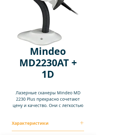
Mindeo
MD2230AT +
1D
Лазерные сканеры Mindeo MD
2230 Plus прекрасно сочетают
цену и качество. Они с легкостью
считывают большинство мелких
(до 0,076 мм) 1D-штрихкодов,
Характеристики
включая семейство линейных GS1
DataBar, что является актуальным