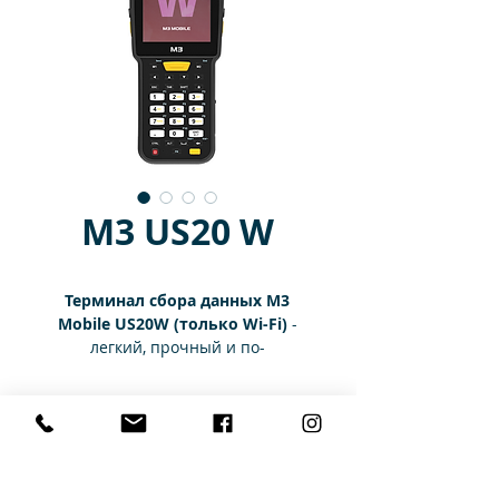
M3 US20 W
Терминал сбора данных M3
Mobile US20W (только Wi-Fi)
-
легкий, прочный и по-
настоящему универсальный
терминал сбора данных,
Технические характеристики
предназначенный для розничной
торговли, сферы транспорта и
логистики.
Рабочие
Документация
У моделей серии US20
характеристики