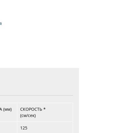
я
у.
 (мм)
СКОРОСТЬ *
(см/сек)
125