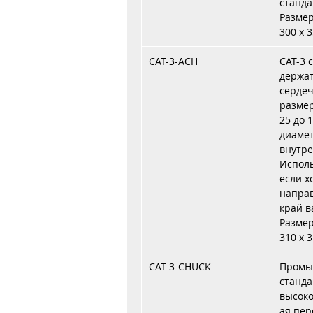
станда
Размер:
300 x 
CAT-3-ACH
CAT-3 
держа
сердеч
размер
25 до 
диамет
внутр
Исполь
если х
напра
край в
Размер:
310 x 
CAT-3-CHUCK
Промы
станда
высок
ая пер