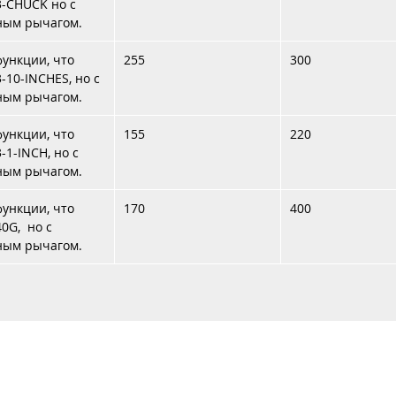
3-CHUCK но с
ным рычагом.
функции, что
255
300
3-10-INCHES, но с
ным рычагом.
функции, что
155
220
-1-INCH, но с
ным рычагом.
функции, что
170
400
40G, но с
ным рычагом.
Каталог
Услуги
Аренда
Контакты
Доставка 
+37