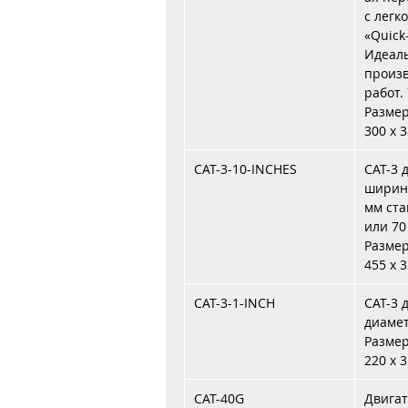
с легк
«Quick
Идеаль
произ
работ.
Размер:
300 x 
CAT-3-10-INCHES
CAT-3 
ширино
мм стан
или 70
Размер:
455 x 
CAT-3-1-INCH
CAT-3 
диамет
Размер:
220 x 
CAT-40G
Двигат