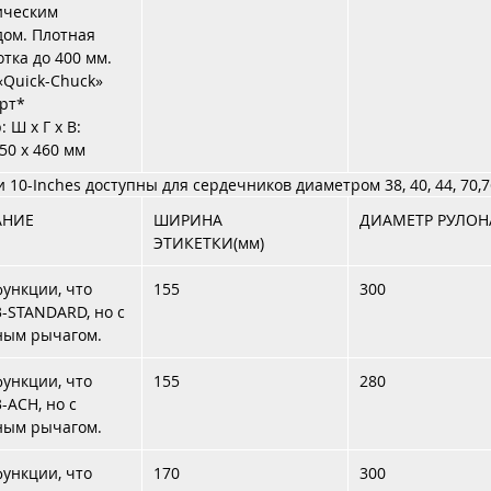
ическим
ом. Плотная
тка до 400 мм.
«Quick-Chuck»
рт*
 Ш x Г x В:
450 x 460 мм
 10-Inches доступны для сердечников диаметром 38, 40, 44, 70,7
АНИЕ
ШИРИНА
ДИАМЕТР РУЛОН
ЭТИКЕТКИ(мм)
функции, что
155
300
3-STANDARD, но с
ным рычагом.
функции, что
155
280
3-ACH, но с
ным рычагом.
функции, что
170
300