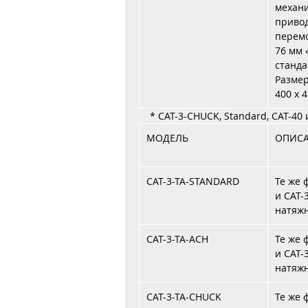
механ
привод
перемо
76 мм 
станда
Размер:
400 x 
* CAT-3-CHUCK, Standard, CAT-40 и
МОДЕЛЬ
ОПИС
CAT-3-TA-STANDARD
Те же 
и CAT-
натяж
CAT-3-TA-ACH
Те же 
и CAT-
натяж
CAT-3-TA-CHUCK
Те же 