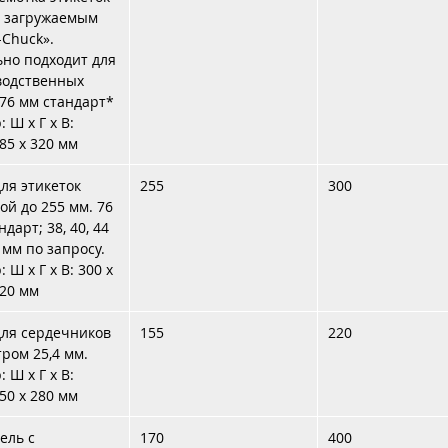
о загружаемым
-Chuck».
но подходит для
водственных
 76 мм стандарт*
 Ш x Г x В:
385 x 320 мм
для этикеток
255
300
й до 255 мм. 76
дарт; 38, 40, 44
 мм по запросу.
 Ш x Г x В: 300 x
320 мм
для сердечников
155
220
ром 25,4 мм.
 Ш x Г x В:
350 x 280 мм
ель с
170
400