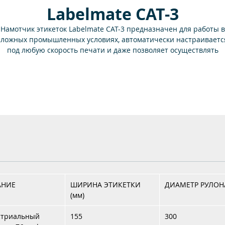
Labelmate CAT-3
Намотчик этикеток Labelmate CAT-3 предназначен для работы в
сложных промышленных условиях, автоматически настраиваетс
под любую скорость печати и даже позволяет осуществлять
озвратное движение ленты этикеток, если это требуется принтер
Намотчик CAT-3 может использоваться в качестве размотчика.
АНИЕ
ШИРИНА ЭТИКЕТКИ
ДИАМЕТР РУЛОНА
(мм)
стриальный
155
300