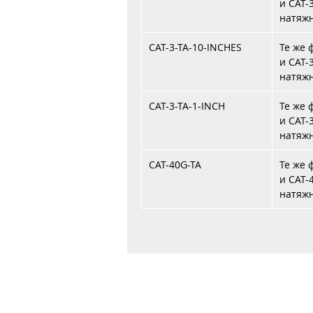
и CAT-
натяж
CAT-3-TA-10-INCHES
Те же 
и CAT-
натяж
CAT-3-TA-1-INCH
Те же 
и CAT-3
натяж
CAT-40G-TA
Те же 
и CAT-
натяж
Главная
Договор публичной оферты