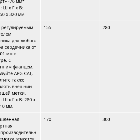
рт» -76 мм*
 Ш x Г x В:
350 x 320 мм
с регулируемым
155
280
телем
ника для любого
а сердечника от
101 мм в
ре. С
енним фланцем.
зуйте APG-CAT,
отите также
влять внешний
ашей метки.
 Ш x Г x В: 280 x
310 мм.
шленная
170
300
ртная
опроизводительн
емотка этикеток