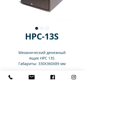
HPC-13S
Механический денежный
ящик HPC 13S
Габариты: 330X360X89 мм
Секции: 5 монет/ 4 купюр
Характеристики
Секций
4
для купюр:
Главная
Каталог
Аренда
Услуги
Тип
регулированные
Контакты
Доставка и оплата
секций для