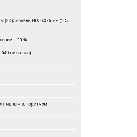
мм (2D); модель HD: 0,076 мм (1D),
жении – 20 %
 640 пикселов)
 адаптивным алгоритмом