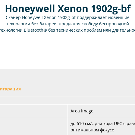
Honeywell Xenon 1902g-bf
Сканер Honeywell Xenon 1902g-bf поддерживает новейшие
технологии без батареи, предлагая свободу беспроводной
технологии Bluetooth® без технических проблем или длительно
ремя перезарядки, связанное с традиционными батареями. Как
все другие сканеры Xenon, сканер 1902g-bf обеспечивает
грессивную производительность сканирования штрих-кода - да
а некачественных или поврежденных штрих-кодах. Беспроводн
технология сканера полностью устраняет батарею, заменяя ее
суперконденсаторами, способными обеспечить полную зарядку
менее чем за 60 секунд (с помощью USB-порта с питанием или
внешнего адаптера) и, как правило, обеспечивает не менее 450
сканирований по кодам UPC / EAN без подзарядки.
игурация
Area Image
до 610 см/с для кода UPC с ра
оптимальном фокусе