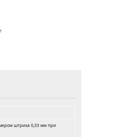
е
 и
же
ая
змером штриха 0,33 мм при