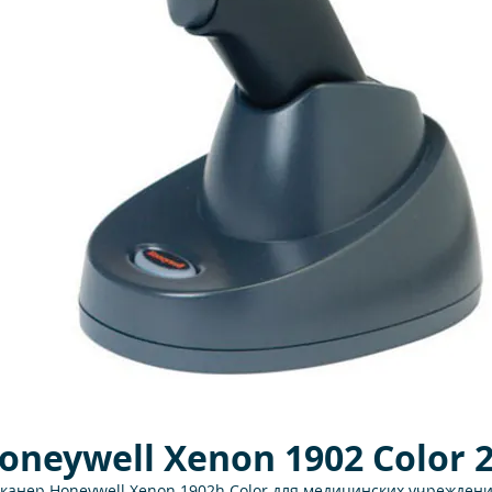
oneywell Xenon 1902 Color 
канер Honeywell Xenon 1902h Color для медицинских учрежден