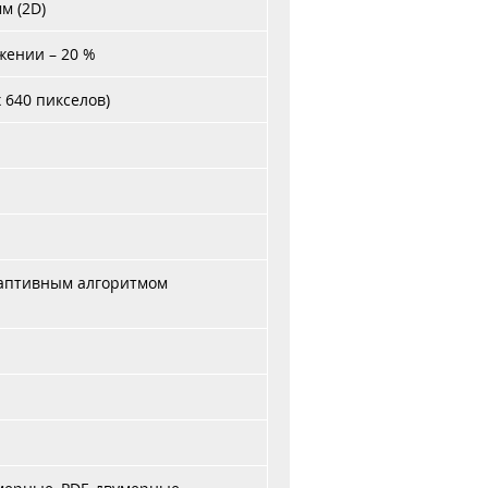
мм (2D)
жении – 20 %
 640 пикселов)
 адаптивным алгоритмом