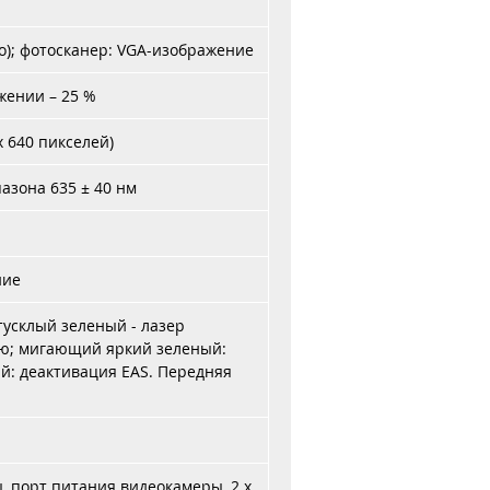
о); фотосканер: VGA-изображение
жении – 25 %
 640 пикселей)
азона 635 ± 40 нм
ние
тусклый зеленый - лазер
ию; мигающий яркий зеленый:
й: деактивация EAS. Передняя
, порт питания видеокамеры, 2 x