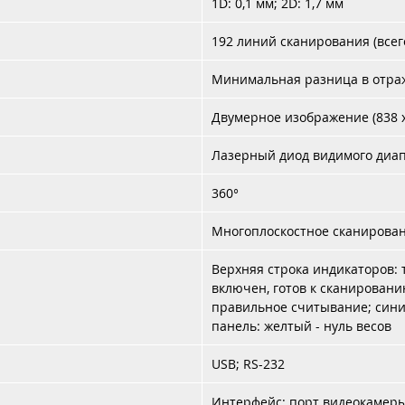
1D: 0,1 мм; 2D: 1,7 мм
192 линий сканирования (всег
Минимальная разница в отра
Двумерное изображение (838 x
Лазерный диод видимого диап
360°
Многоплоскостное сканирова
Верхняя строка индикаторов: 
включен, готов к сканирован
правильное считывание; сини
панель: желтый - нуль весов
USB; RS-232
Интерфейс: порт видеокамеры