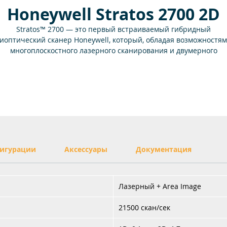
Honeywell Stratos 2700 2D
Stratos™ 2700 — это первый встраиваемый гибридный
иоптический сканер Honeywell, который, обладая возможностя
многоплоскостного лазерного сканирования и двумерного
фотосканирования, представляет собой платформу чтения
трихкодов, оптимизированную для применения в кассовых зона
Такая гибридная платформа является идеальным решением дл
традиционных кассовых узлов и систем самообслуживания,
обеспечивая быстрое сканирование линейных штрихкодов на
движущихся объектах, и в то же время позволяет предприятия
розничной торговли не отставать от современных тенденций к
использованию двумерных и мобильных штрихкодов.
игурации
Аксессуары
Документация
Лазерный + Area Image
21500 скан/сек