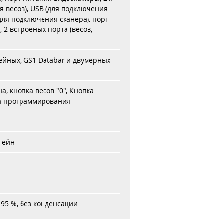
лея весов), USB (для подключения
2)(для подключения сканера), порт
 2 встроеных порта (весов,
йных, GS1 Databar и двумерных
а, кнопка весов "0", Кнопка
ка программирования
тейн
 95 %, без конденсации