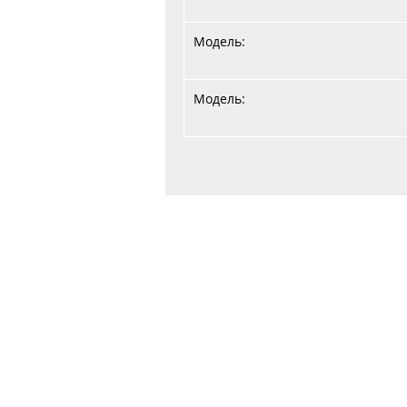
Модель:
Модель:
Главная
Договор публичной оферты
Обработка персональных данных
Обработка файлов cookie
ООО "Авер