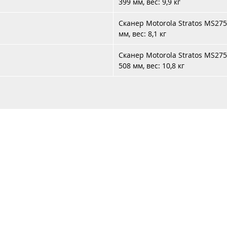
399 мм, вес: 9,9 кг
Сканер Motorola Stratos MS275
мм, вес: 8,1 кг
Сканер Motorola Stratos MS275
508 мм, вес: 10,8 кг
Каталог
Услуги
Аренда
Контакты
Доставка 
+37
+37
с Систем"
УНП 192987978,
Юридический адрес: 220073, г. Минск, ул. Скрыганова, 6/
Время работы: Понедельник - Пятница 9:00 - 18:00