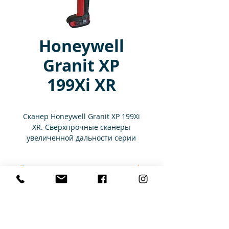
Honeywell
Granit XP
199Xi XR
Сканер Honeywell Granit XP 199Xi
XR. Сверхпрочные сканеры
увеличенной дальности серии
Granit XP 199Xi помогут добиться
максимальных показателей
Технические характеристики
производительности труда и
безотказной работы. Лучшая в
своём классе долговечность —
Тип
2D, фото
Конфигурации
залог низкой общей стоимости
считывающего
владения.
элемента
KIT
Благодаря превосходным
сканера