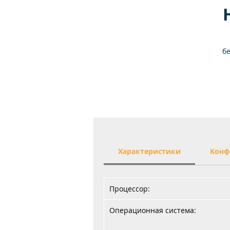
б
пр
Характеристики
Конф
р
Процессор:
р
Операционная система:
9