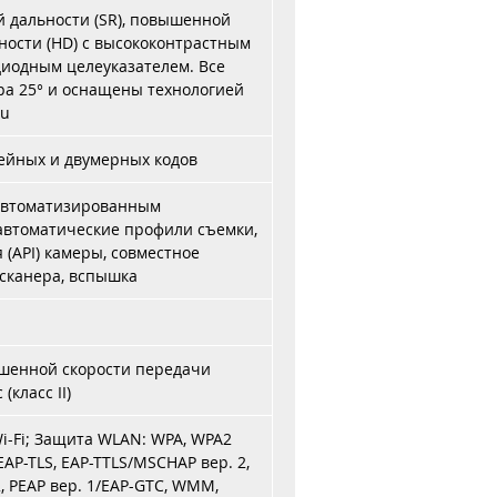
й дальности (SR), повышенной
тности (HD) с высококонтрастным
иодным целеуказателем. Все
ра 25° и оснащены технологией
tu
ейных и двумерных кодов
 автоматизированным
 автоматические профили съемки,
(API) камеры, совместное
сканера, вспышка
ышенной скорости передачи
(класс II)
Wi-Fi; Защита WLAN: WPA, WPA2
, EAP-TLS, EAP-TTLS/MSCHAP вер. 2,
, PEAP вер. 1/EAP-GTC, WMM,