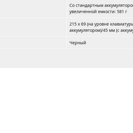
Со стандартным аккумулятором
увеличенной емкости: 581 г
215 x 69 (на уровне клавиатур
аккумулятором)/45 мм (с акку
Черный
Каталог
Услуги
Аренда
Контакты
Доставка 
+37
+37
с Систем"
УНП 192987978,
Юридический адрес: 220073, г. Минск, ул. Скрыганова, 6/