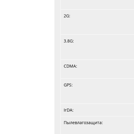
2G:
3.8G:
CDMA:
GPS:
IrDA:
Пылевлагозащита: