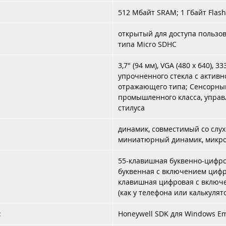
и удобства использования для повышения эффективности работ
512 Мбайт SRAM; 1 Гбайт Flash
мобильных сотрудников и оснащен большим экраном,
обеспечивающим четкую видимость изображения при любой
открытый для доступа пользов
освещенности.
типа Micro SDHC
3,7" (94 мм), VGA (480 x 640), 3
упрочненного стекла с актив
отражающего типа; Сенсорный
промышленного класса, управ
стилуса
динамик, совместимый со слу
миниатюрный динамик, микр
55-клавишная буквенно-цифро
буквенная с включением цифр
клавишная цифровая с включе
(как у телефона или калькулят
:
Honeywell SDK для Windows 