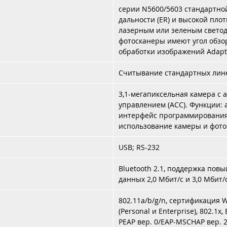
серии N5600/5603 стандартно
дальности (ER) и высокой пло
лазерным или зеленым светод
фотосканеры имеют угол обзо
обработки изображений Adap
Считывание стандартных лин
3,1-мегапиксельная камера с
управлением (ACC). Функции:
интерфейс программирования 
использование камеры и фото
USB; RS-232
Bluetooth 2.1, поддержка пов
данных 2,0 Мбит/с и 3,0 Мбит/с 
802.11a/b/g/n, сертификация 
(Personal и Enterprise), 802.1x
PEAP вер. 0/EAP-MSCHAP вер. 2