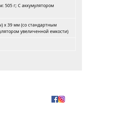
: 505 г; С аккумулятором
ы) x 39 мм (со стандартным
мулятором увеличенной емкости)
и оплата
5 29 177-99-00
5 17 354-44-15
2, пом. 12а