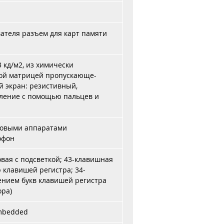
ы
ателя разъем для карт памяти
33 кд/м2, из химически
ной матрицей пропускающе-
 экран: резистивный,
ление с помощью пальцев и
ховыми аппаратами
офон
вая с подсветкой; 43-клавишная
 клавишей регистра; 34-
нием букв клавишей регистра
ора)
Embedded