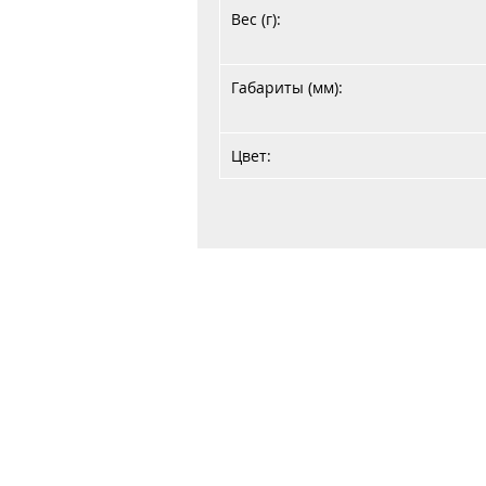
Вес (г):
Габариты (мм):
Цвет:
Главная
Договор публичной оферты
Обработка персональных данных
Обработка файлов cookie
ООО "Авер