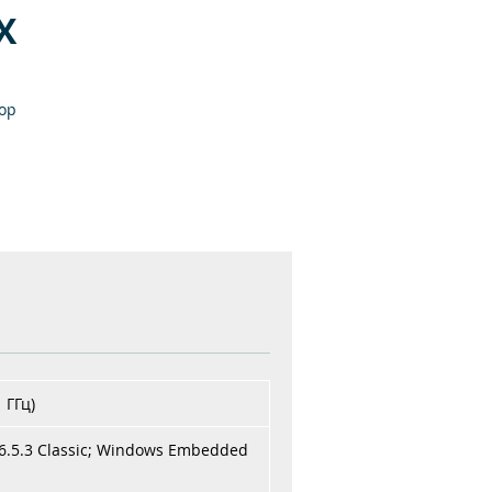
X
ор
и
ат.
й
ые
 ГГц)
до
.5.3 Classic; Windows Embedded
ик