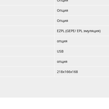
Опция
Опция
Опция
EZPL (GEPE/ EPL эмуляция)
опция
USB
опция
218х166х168
Каталог
Услуги
Аренда
Контакты
Доставка 