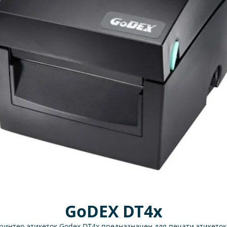
GoDEX DT4x
ринтер этикеток Godex DT4x предназначен для печати этикеток