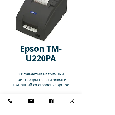
Epson TM-
U220PA
9 игольчатый матричный
принтер для печати чеков и
квитанций со скоростью до 188
символов в секунду. Функции:
автоматическая обрезка бумаги,
Характеристики
автоматическая прокрутка
бумаги, копия каждого чека и
запись всех расчетных операций
Тип печати
9-игольная
Конфигурации