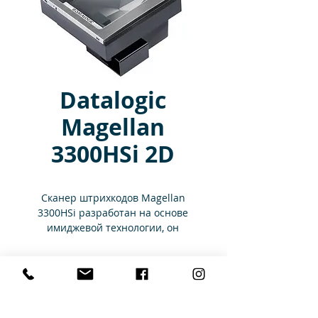
Datalogic
Magellan
3300HSi 2D
Сканер штрихкодов Magellan
3300HSi разработан на основе
имиджевой технологии, он
обеспечивает повышенную
производительность считывания
Характеристики
в горизонтальной позиции на
кассовых узлах с высокой
пропускной способностью.
Тип сканера:
Imager
Конфигурации
Имиджевая технология