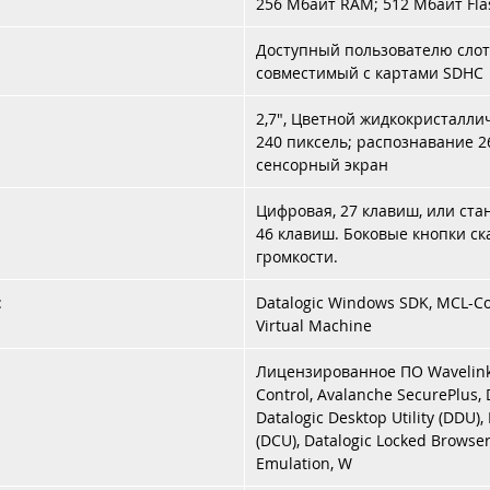
256 Мбайт RAM; 512 Мбайт Fla
Доступный пользователю слот
совместимый с картами SDHC
2,7", Цветной жидкокристаллич
240 пиксель; распознавание 26
сенсорный экран
Цифровая, 27 клавиш, или ста
46 клавиш. Боковые кнопки с
громкости.
:
Datalogic Windows SDK, MCL-Coll
Virtual Machine
Лицензированное ПО Wavelink
Control, Avalanche SecurePlus, D
Datalogic Desktop Utility (DDU), 
(DCU), Datalogic Locked Browser
Emulation, W