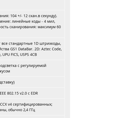
ия: 104 +/- 12 скан.в секунду).
ение: линейные коды - 4 мил,
рость сканирования: максимум 60
т все стандартные 1D штрихкоды,
тва GS1 DataBar. 2D: Aztec Code,
, UPU FICS, USPS 4CB
подсветка с регулируемой
кусом
дставку)
EEE 802.15 v2.0 с EDR
o CCX v4 сертифицированных;
аны, обычно 2,4 ГГц