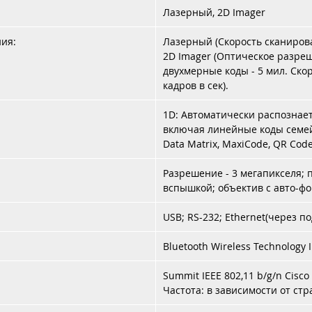
Лазерный, 2D Imager
ния:
Лазерный (Скорость сканирован
2D Imager (Оптическое разреш
двухмерные коды - 5 мил. Ско
кадров в сек).
1D: Автоматически распознае
включая линейные коды семейс
Data Matrix, MaxiCode, QR Code
Разрешение - 3 мегапикселя; 
вспышкой; объектив с авто-фо
USB; RS-232; Ethernet(через по
Bluetooth Wireless Technology I
Summit IEEE 802,11 b/g/n Cisc
Частота: в зависимости от стр