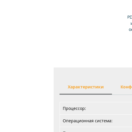
PD
о
с
н
д
у
Характеристики
Конф
л
Процессор:
Операционная система: