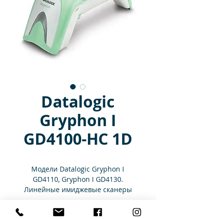
Datalogic
Gryphon I
GD4100-HC 1D
Модели Datalogic Gryphon I
GD4110, Gryphon I GD4130.
Линейные имиджевые сканеры
Gryphon GD4100-HC имеют
непревзойдённую
Характеристики