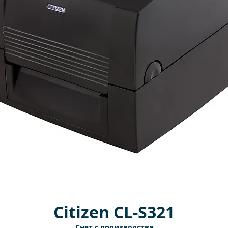
Citizen CL-S321
Снят с производства