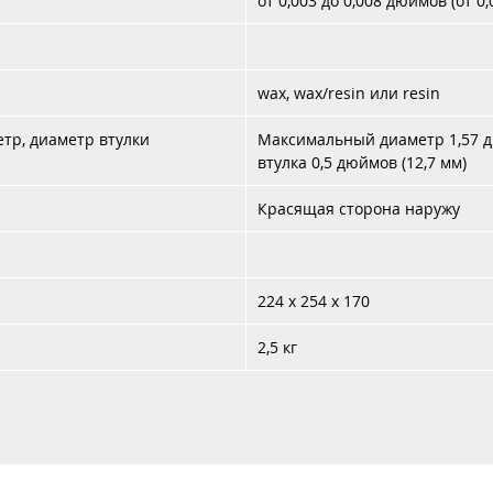
от 0,003 до 0,008 дюймов (от 0,
wax, wax/resin
или
resin
тр, диаметр втулки
Максимальный диаметр 1,57 дю
втулка 0,5 дюймов (12,7 мм)
Красящая сторона наружу
224 x 254 x 170
2,5 кг
Каталог
Услуги
Аренда
Контакты
Доставка 