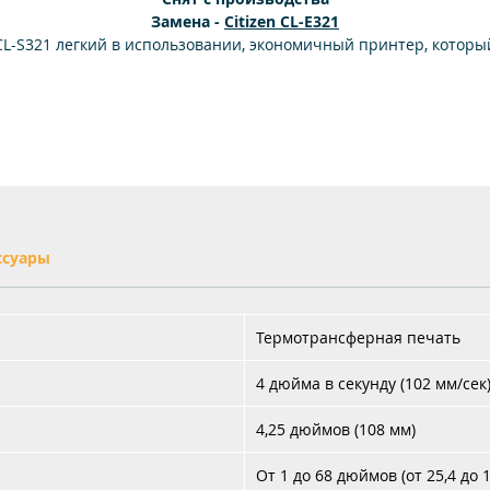
Замена -
Citizen CL-E321
CL-S321 легкий в использовании, экономичный принтер, которы
обеспечивает надежную каждодневную печать. Принтер
поддерживает EPL2, что позволяет просто включить его и сразу
начать печать из уже установленных приложений. Поддерживае
е только Ethernet, но и RS-232 и USB интерфейсы. С этим прочны
надежным устройством Вам потребуется меньше времени на ег
служивание, обучение персонала и поддержку. Таким образом,
сможете уделить больше времени развитию своего бизнеса.
ссуары
Термотрансферная печать
4 дюйма в секунду (102 мм/сек
4,25 дюймов (108 мм)
От 1 до 68 дюймов (от 25,4 до 