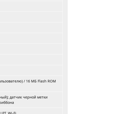
льзователю) / 16 МБ Flash ROM
ный); датчик черной метки
 риббона
LPT, Wi-Fi