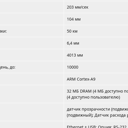
203 мм/сек
104 мм
вки:
50 км
6,4 мм
4013 мм
ень, до:
10000
ARM Cortex-A9
32 МБ DRAM (4 МБ доступно по
(4 доступно пользователю)
датчик прозрачности (подвиж
(подвижный); Датчик расхода
Ethernet + USB; Опция: RS-232, 