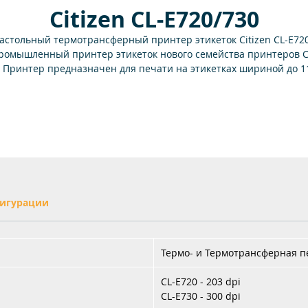
Citizen CL-E720/730
астольный термотрансферный принтер этикеток Citizen CL-E720
ромышленный принтер этикеток нового семейства принтеров C
. Принтер предназначен для печати на этикетках шириной до 1
м с разрешением печати 203 dpi. Принтер Citizen CL-E720 име
возможности и характеристики, присущие современным
промышленным принтерам. CL E720 поддерживается драверам
от Seagull Scientific и комплектуется программой дизайна
этикеток Bartender.
игурации
Термо- и Термотрансферная п
CL-E720 - 203 dpi
CL-E730 - 300 dpi