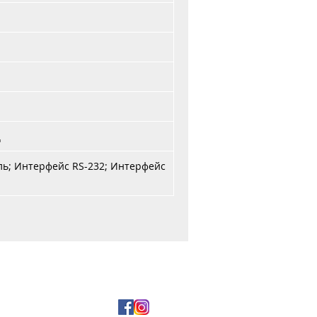
ц
ль; Интерфейс RS-232; Интерфейс
и оплата
5 29 177-99-00