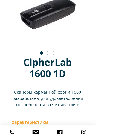
CipherLab
1600 1D
Сканеры карманной серии 1600
разработаны для удовлетворения
потребностей в считывании в
областях здравоохранения,
продаж и обслуживания на
Характеристики
местах. Варианты считывателя
включают в себя линейный
- Возможность включения