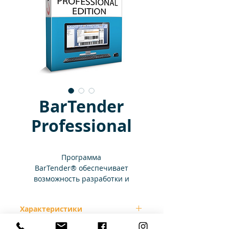
BarTender
Professional
Программа
BarTender® обеспечивает
возможность разработки и
автоматизации управления
печатью этикеток, штрих-кодов,
Характеристики
RFID-меток, карточек и т.д.,
благодаря чему компании по
Дизайн и печать этикеток,