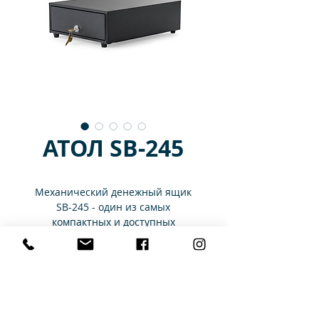
АТОЛ SB-245
Механический денежный ящик
SB-245 - один из самых
компактных и доступных
денежных ящиков на рынке.
Идеален для торговых объектов
Технические характеристики
малого формата: островная
торговля в торговых центрах,
палатки и ларьки, небольшие
Количество
5
павильоны и прочие объекты,
отделений