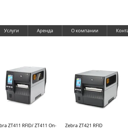
Услуги
Аренда
О компании
Конт
bra ZT411 RFID/ ZT411 On-
Zebra ZT421 RFID