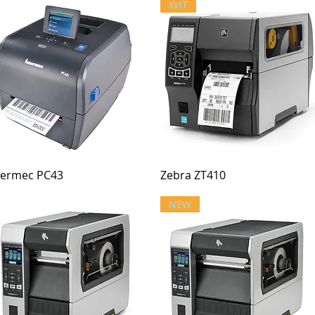
ХИТ
termec PC43
Zebra ZT410
NEW