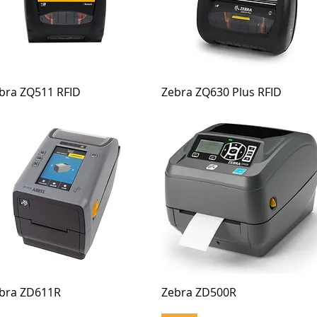
bra ZQ511 RFID
Zebra ZQ630 Plus RFID
bra ZD611R
Zebra ZD500R