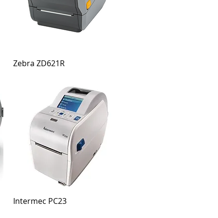
Zebra ZD621R
Intermec PC23