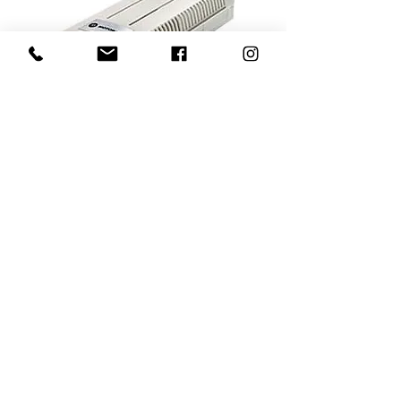
Инжектор PoE AP-PSBIAS-2P2-AFR