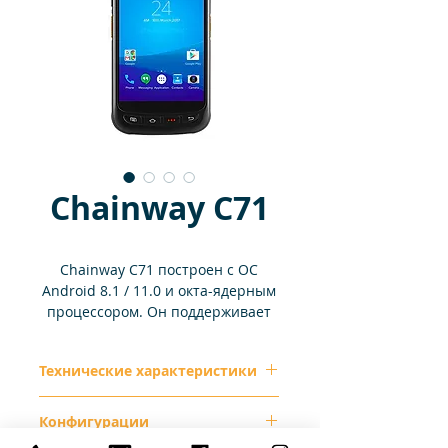
Chainway С71
Chainway C71 построен с ОС
Android 8.1 / 11.0 и окта-ядерным
процессором. Он поддерживает
множество дополнительных
функций, включая штрих-
Технические характеристики
кодирование, NFC, HF, UHF,
распознавание радужной
оболочки / отпечатков пальцев,
Физические
Конфигурации
инфракрасный порт, PSAM и
характеристики