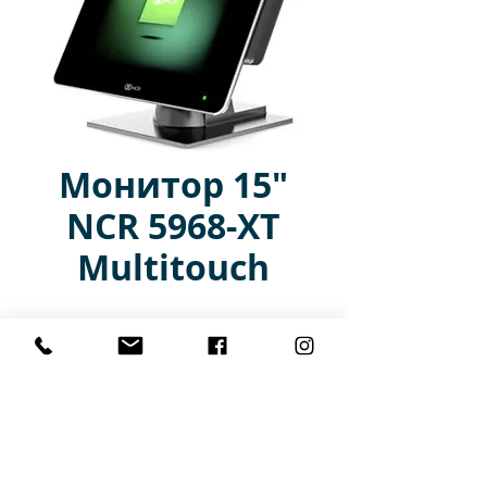
Монитор 15"
NCR 5968-XT
Multitouch
Сенсорный монитор кассовый
NCR 5968 15" Zero Bazel
Resistive MULTITOUCH LED TOUCH,
черный, VGA, подставка
Главная
Каталог
Аренда
Услуги