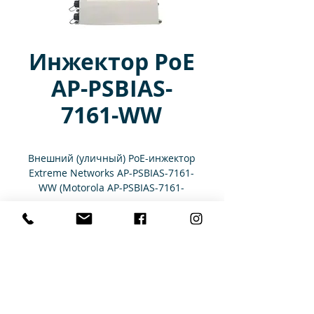
Инжектор PoE
AP-PSBIAS-
7161-WW
Внешний (уличный) PoE-инжектор
Extreme Networks AP-PSBIAS-7161-
WW (Motorola AP-PSBIAS-7161-
WW).
Характеристики
Скорость
802.3AT
портов
GIGABIT
ETHERNET
Главная
Каталог
Аренда
Услуги
Контакты
Доставка и оплата