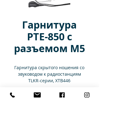
Гарнитура
PTE-850 с
разъемом М5
Гарнитура скрытого ношения со
звуководом к радиостанциям
TLKR-серии, XTB446
Характеристики
Режим работы: прием/передача
Приемник: 1 наушник
Передача: микрофон скрытого
Главная
Каталог
Аренда
Услуги
типа
Контакты
Доставка и оплата
Наличие РТТ: на микрофоне